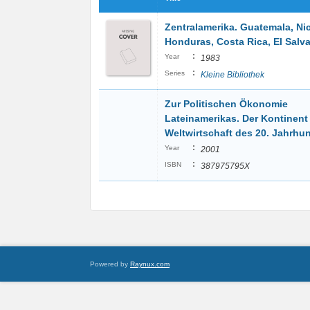
Zentralamerika. Guatemala, Ni
Honduras, Costa Rica, El Salva
:
Year
1983
:
Series
Kleine Bibliothek
Zur Politischen Ökonomie
Lateinamerikas. Der Kontinent 
Weltwirtschaft des 20. Jahrhun
:
Year
2001
:
ISBN
387975795X
Powered by
Raynux.com