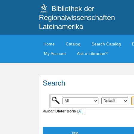
Bibliothek der
Regionalwissenschaften
Lateinamerika
Home
Catalog
Search Catalog
My Account
Ask a Librarian?
Search
Author:
Dieter Boris
[
All
]
Title