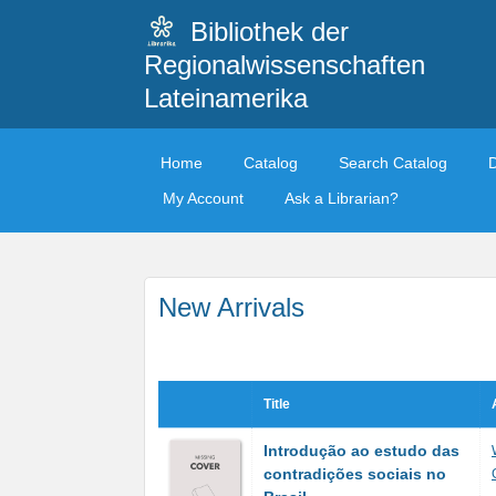
Bibliothek der
Regionalwissenschaften
Lateinamerika
Home
Catalog
Search Catalog
My Account
Ask a Librarian?
New Arrivals
Title
Introdução ao estudo das
contradições sociais no