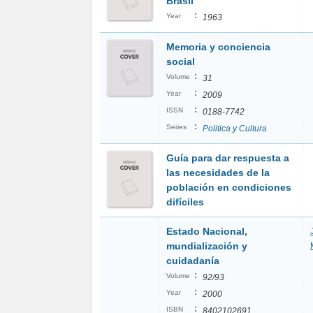
Brasil
:
Year
1963
Memoria y conciencia
social
:
Volume
31
:
Year
2009
:
ISSN
0188-7742
:
Series
Politica y Cultura
Guía para dar respuesta a
las necesidades de la
población en condiciones
difíciles
Estado Nacional,
mundialización y
cuidadanía
:
Volume
92/93
:
Year
2000
:
ISBN
8402102691