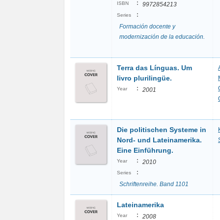
:
ISBN
9972854213
:
Series
Formación docente y
modernización de la educación.
Terra das Línguas. Um
livro plurilingüe.
:
Year
2001
Die politischen Systeme in
Nord- und Lateinamerika.
Eine Einführung.
:
Year
2010
:
Series
Schriftenreihe. Band 1101
Lateinamerika
:
Year
2008