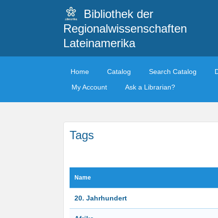
Bibliothek der
Regionalwissenschaften
Lateinamerika
Home
Catalog
Search Catalog
My Account
Ask a Librarian?
Tags
Name
20. Jahrhundert