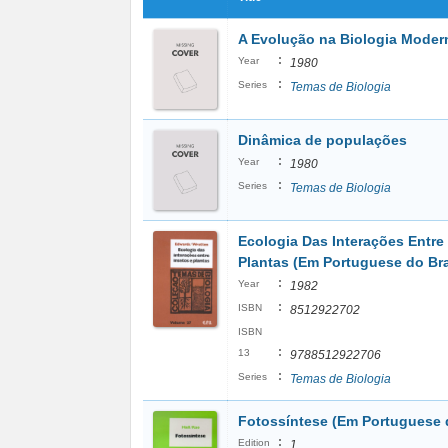
A Evolução na Biologia Moder
:
Year
1980
:
Series
Temas de Biologia
Dinâmica de populações
:
Year
1980
:
Series
Temas de Biologia
Ecologia Das Interações Entre
Plantas (Em Portuguese do Bra
:
Year
1982
:
ISBN
8512922702
ISBN
:
13
9788512922706
:
Series
Temas de Biologia
Fotossíntese (Em Portuguese d
:
Edition
1