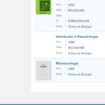
:
Year
2015
:
ISBN
8512921005
ISBN
:
13
9788512921006
:
Series
Temas de Biologia
Introdução à Parasitologia
:
Year
1980
:
ISBN
8512920408
:
Series
Temas de Biologia
Microecologia
:
Year
1980
:
Series
Temas de Biologia