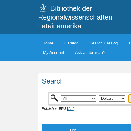
Bibliothek der
Regionalwissenschaften
Lateinamerika
Home
Catalog
Search Catalog
My Account
Ask a Librarian?
Search
Publisher:
EPU
[
All
]
Title